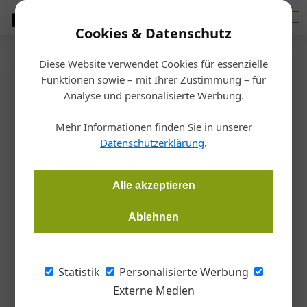
Cookies & Datenschutz
Diese Website verwendet Cookies für essenzielle
Startseite
/
Allgemein
Funktionen sowie – mit Ihrer Zustimmung – für
Architektur versus Natur
Analyse und personalisierte Werbung.
Mehr Informationen finden Sie in unserer
Gertrud Purdeller
20.02.2015, 09:52 Uhr
Datenschutzerklärung
.
Im Herbst 2015 soll am Kitzsteinhorn in Kaprun eine neue
Alle akzeptieren
Bahnachse in Betrieb gehen und den Gletscher ganz­jährig
und noch schneller als zuvor erreichbar machen. An den dafür
Ablehnen
erforderlichen Stationen Gletscherjet 3 und 4, für deren
Gestaltung Arkan Zeytinoglu verantwortlich zeichnet, wurde
bis November noch eifrig gearbeitet.
Statistik
Personalisierte Werbung
Externe Medien