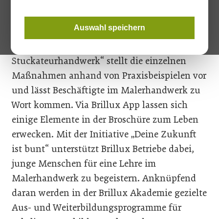
herausgebracht.
Auswahl speichern
Die neue 52-seitige Broschüre mit dem Titel
„Jetzt …gemeinsam für ein starkes Maler- und
Stuckateurhandwerk“ stellt die einzelnen
Maßnahmen anhand von Praxisbeispielen vor
und lässt Beschäftigte im Malerhandwerk zu
Wort kommen. Via Brillux App lassen sich
einige Elemente in der Broschüre zum Leben
erwecken. Mit der Initiative „Deine Zukunft
ist bunt“ unterstützt Brillux Betriebe dabei,
junge Menschen für eine Lehre im
Malerhandwerk zu begeistern. Anknüpfend
daran werden in der Brillux Akademie gezielte
Aus- und Weiterbildungsprogramme für