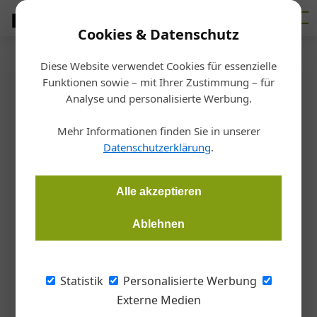
Cookies & Datenschutz
Diese Website verwendet Cookies für essenzielle
Startseite
/
Allgemein
Funktionen sowie – mit Ihrer Zustimmung – für
Brillux-Broschüre will junge
Analyse und personalisierte Werbung.
Menschen für das
Mehr Informationen finden Sie in unserer
Datenschutzerklärung
.
Malerhandwerk begeistern
Alle akzeptieren
Redaktion
29.04.2020, 13:36 Uhr
Ablehnen
Wie lassen sich junge Menschen für das Malerhandwerk
gewinnen? Und wie können Lehrlinge an den Betrieb
Statistik
Personalisierte Werbung
gebunden sowie Fachkräfte nachhaltig motiviert
Externe Medien
werden? Brillux hat diesbezüglich eine neue Broschüre