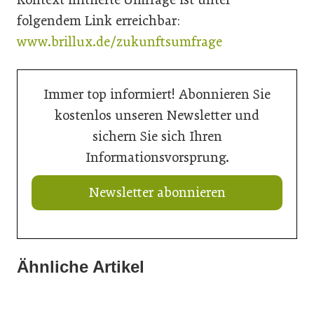
folgendem Link erreichbar:
www.brillux.de/zukunftsumfrage
Immer top informiert! Abonnieren Sie
kostenlos unseren Newsletter und
sichern Sie sich Ihren
Informationsvorsprung.
Newsletter abonnieren
Ähnliche Artikel
21. Juli 2026
20. Juli 2026
20. Juli 2026
Ein Thron für den Nachwuchs
„Nutzen, was da ist“: Wie Gemeinden ihre Ortskerne neu
Aus Können wird Verantwortung
beleben