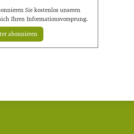
bonnieren Sie kostenlos unseren
 sich Ihren Informationsvorsprung.
ter abonnieren
20. Juli 2026
„Nutzen, was da ist“: Wie Gemeinden
rd Verantwortung
ihre Ortskerne neu beleben