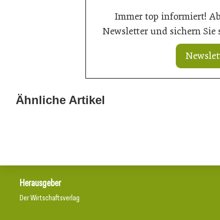
Immer top informiert! A
Newsletter und sichern Sie
Newslet
Ähnliche Artikel
21. Juli 2026
20. Juli 2026
Ein Thron für den Nachwuchs
Aus Können wi
Herausgeber
Der Wirtschaftsverlag