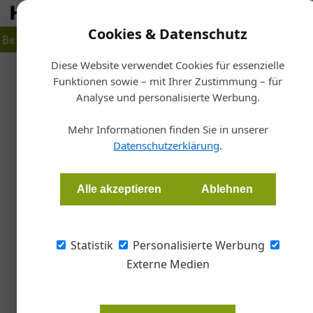
Cookies & Datenschutz
Betrieb
Markt
Planen
Bauen
Fertigen
Bau- + Werk
Diese Website verwendet Cookies für essenzielle
Funktionen sowie – mit Ihrer Zustimmung – für
Start
Analyse und personalisierte Werbung.
Campus für Innov
Mehr Informationen finden Sie in unserer
Datenschutzerklärung
.
Redaktion Color
Alle akzeptieren
Ablehnen
Rehau baut am österreichischen Hauptsitz in
Inspiration auf.
Statistik
Personalisierte Werbung
Externe Medien
Mit dem Rehau Campus, der am 12.
Guntramsdorf eröffnet wurde, verfo
Ziel: Kunden und Partnern des Un