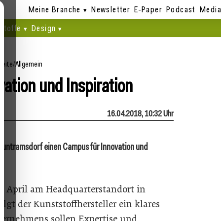
Meine Branche
Newsletter
E-Paper
Podcast
Media
stoffe
Design
seite
/
Allgemein
ation und Inspiration
16.04.2018, 10:32 Uhr
 Guntramsdorf einen Campus für Innovation und
 April am Headquarterstandort in
lgt der Kunststoffhersteller ein klares
ternehmens sollen Expertise und