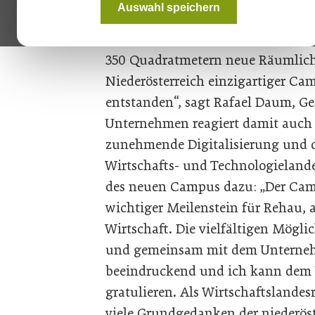
Auswahl speichern
Werkzeuge geboten werden, neue 
Produkte von Rehau zu erleben und
350 Quadratmetern neue Räumlichke
Niederösterreich einzigartiger Ca
entstanden“, sagt Rafael Daum, Ge
Unternehmen reagiert damit auch 
zunehmende Digitalisierung und 
Wirtschafts- und Technologielande
des neuen Campus dazu: „Der Campu
wichtiger Meilenstein für Rehau, a
Wirtschaft. Die vielfältigen Möglic
und gemeinsam mit dem Unterneh
beeindruckend und ich kann dem 
gratulieren. Als Wirtschaftslandesr
viele Grundgedanken der niederöst