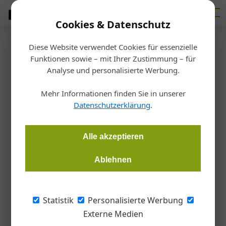
Cookies & Datenschutz
Diese Website verwendet Cookies für essenzielle
Startseite
/
Allgemein
Funktionen sowie – mit Ihrer Zustimmung – für
Das ist neu in der
Analyse und personalisierte Werbung.
Trinkwasserverordnung
Mehr Informationen finden Sie in unserer
Datenschutzerklärung
.
Redaktion Gebäudeinstallation
22.01.2018, 16:46 Uhr
Alle akzeptieren
Mit Jahresbeginn wurde die EU-Richtlinie 2015/1787 zur
Ablehnen
Trinkwasserverordnung in nationales Recht umgesetzt. Sie
fordert, dass entlang der gesamten
Wasserversorgungskette Maßnahmen zur Risikobegrenzung
Statistik
Personalisierte Werbung
für den Gesundheitsschutz zu treffen sind.
Externe Medien