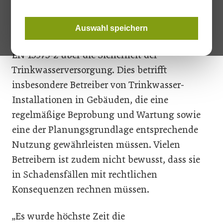
Die international anerkannten Grundsätze für
Risikobewertung und Risikomanagement sind
Auswahl speichern
die Wassersicherheitspläne sowie die ÖNORM
EN 15975-2 über die Sicherheit der
Trinkwasserversorgung. Dies betrifft
insbesondere Betreiber von Trinkwasser-
Installationen in Gebäuden, die eine
regelmäßige Beprobung und Wartung sowie
eine der Planungsgrundlage entsprechende
Nutzung gewährleisten müssen. Vielen
Betreibern ist zudem nicht bewusst, dass sie
in Schadensfällen mit rechtlichen
Konsequenzen rechnen müssen.
„Es wurde höchste Zeit die