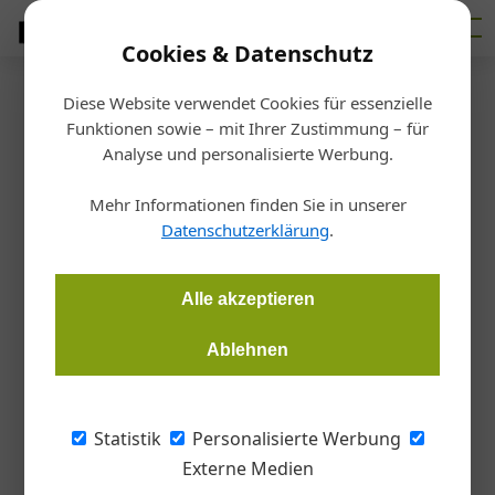
Cookies & Datenschutz
Diese Website verwendet Cookies für essenzielle
Startseite
/
Allgemein
Funktionen sowie – mit Ihrer Zustimmung – für
Das schönste Stück vom Holz
Analyse und personalisierte Werbung.
Mehr Informationen finden Sie in unserer
Redaktion
22.11.2017, 10:48 Uhr
Datenschutzerklärung
.
Eine branchenübergreifende Initiative will die Qualitäten von
Alle akzeptieren
Echtholz-Furnier wieder stärker in den öffentlichen Fokus
rücken. Betriebe können sich als Partner beteiligen und als
Ablehnen
„Edelfurnier Tischler“ positionieren.
Statistik
Personalisierte Werbung
Die Marktanteile von Echtholzfurnier sind seit
Externe Medien
Jahren rückläufig. Mit der Initiative