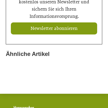
kostenlos unseren Newsletter und
sichern Sie sich Ihren
Informationsvorsprung.
Newsletter abonnieren
Ähnliche Artikel
21. Juli 2026
20. Juli 2026
20. Juli 2026
Ein Thron für den Nachwuchs
„Nutzen, was da ist“: Wie Gemeinden ihre Ortskerne neu
Aus Können wird Verantwortung
beleben