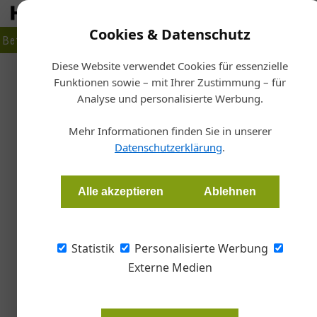
Cookies & Datenschutz
Betrieb
Markt
Planen
Bauen
Fertigen
Bau- + Werk
Diese Website verwendet Cookies für essenzielle
Funktionen sowie – mit Ihrer Zustimmung – für
Start
Analyse und personalisierte Werbung.
Keine Hände f
Mehr Informationen finden Sie in unserer
Datenschutzerklärung
.
Martin Hehemann
Alle akzeptieren
Ablehnen
Der Fachkräftemangel gefährdet die Geschäft
er hat noch eine Konsequenz: Es fehlt das 
Statistik
Personalisierte Werbung
bis 2040 zu schaffen.
Externe Medien