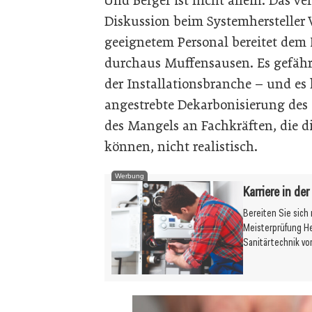
Und Berger ist nicht allein. Das ve
Diskussion beim Systemhersteller 
geeignetem Personal bereitet dem 
durchaus Muffensausen. Es gefähr
der Installationsbranche – und es
angestrebte Dekarbonisierung des 
des Mangels an Fachkräften, die d
können, nicht realistisch.
Werbung
Karriere in de
Bereiten Sie sich
Meisterprüfung H
Sanitärtechnik vo