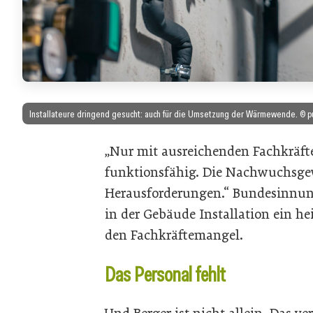
Installateure dringend gesucht: auch für die Umsetzung der Wärmewende. © p
„Nur mit ausreichenden Fachkräfte
funktionsfähig. Die Nachwuchsgew
Herausforderungen.“ Bundesinnung
in der Gebäude Installation ein he
den Fachkräftemangel.
Das Personal fehlt