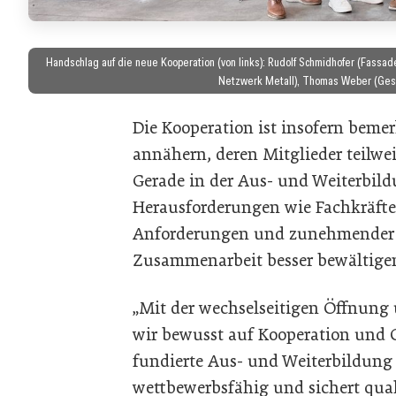
Handschlag auf die neue Kooperation (von links): Rudolf Schmidhofer (Fass
Netzwerk Metall), Thomas Weber (Gesc
Die Kooperation ist insofern bemer
annähern, deren Mitglieder teilwe
Gerade in der Aus- und Weiterbild
Herausforderungen wie Fachkräfte
Anforderungen und zunehmender I
Zusammenarbeit besser bewältige
„Mit der wechselseitigen Öffnung 
wir bewusst auf Kooperation und Q
fundierte Aus- und Weiterbildung 
wettbewerbsfähig und sichert quali