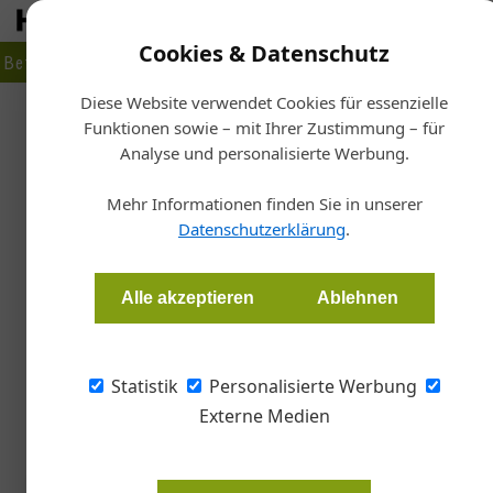
Cookies & Datenschutz
Betrieb
Markt
Planen
Bauen
Fertigen
Bau- + Werk
Diese Website verwendet Cookies für essenzielle
Funktionen sowie – mit Ihrer Zustimmung – für
Start
Analyse und personalisierte Werbung.
K
Netzwerk Metall und ÖFHF 
Mehr Informationen finden Sie in unserer
Datenschutzerklärung
.
Redaktion Dach Wand
Alle akzeptieren
Ablehnen
Das Netzwerk Metall und der Österreichische 
ihre Weiterbildungsangebote füreinander. R
Statistik
Personalisierte Werbung
und fachlichem Austausch.
Externe Medien