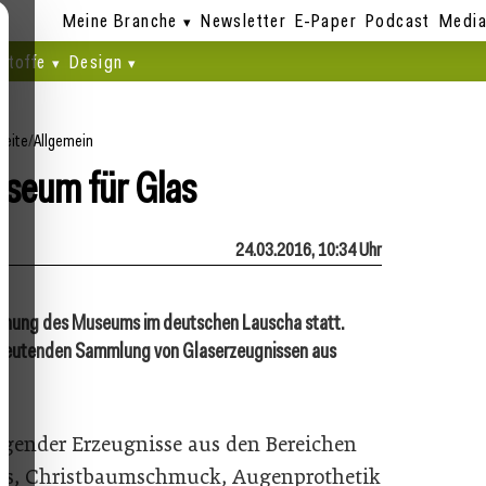
Meine Branche
Newsletter
E-Paper
Podcast
Media
stoffe
Design
seite
/
Allgemein
seum für Glas
24.03.2016, 10:34 Uhr
öffnung des Museums im deutschen Lauscha statt.
bedeutenden Sammlung von Glaserzeugnissen aus
.
agender Erzeugnisse aus den Bereichen
las, Christbaumschmuck, Augenprothetik