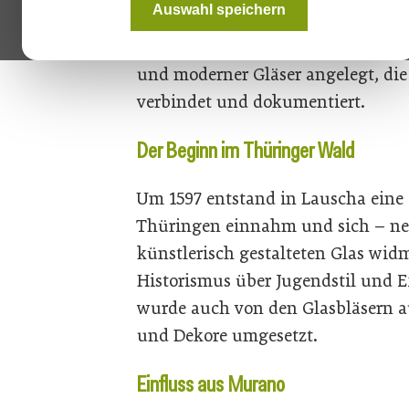
Auswahl speichern
u. v. a. wird ergänzt durch die eno
über hundert Jahren wurde in Lau
und moderner Gläser angelegt, di
verbindet und dokumentiert.
Der Beginn im Thüringer Wald
Um 1597 entstand in Lauscha eine G
Thüringen einnahm und sich – n
künstlerisch gestalteten Glas wid
Historismus über Jugendstil und 
wurde auch von den Glasbläsern a
und Dekore umgesetzt.
Einfluss aus Murano