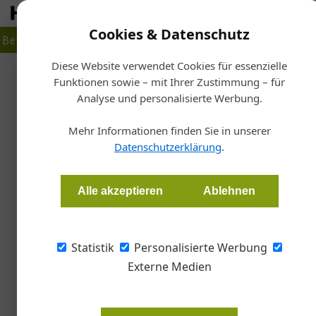
Cookies & Datenschutz
Betrieb
Markt
Planen
Bauen
Fertigen
Bau- + Werk
Diese Website verwendet Cookies für essenzielle
Funktionen sowie – mit Ihrer Zustimmung – für
Start
Analyse und personalisierte Werbung.
Spezialmu
Mehr Informationen finden Sie in unserer
Datenschutzerklärung
.
Redaktion
Alle akzeptieren
Ablehnen
Im April 2014 fand die lang erwartete Neuer
Damit hat ein breites Publikum Zugang zur 
Lauscha und dem Thüringer Wald bekommen
Statistik
Personalisierte Werbung
Externe Medien
Die moderne Präsentation hervorr
Hüttenglas, Lampenglas, Studiog