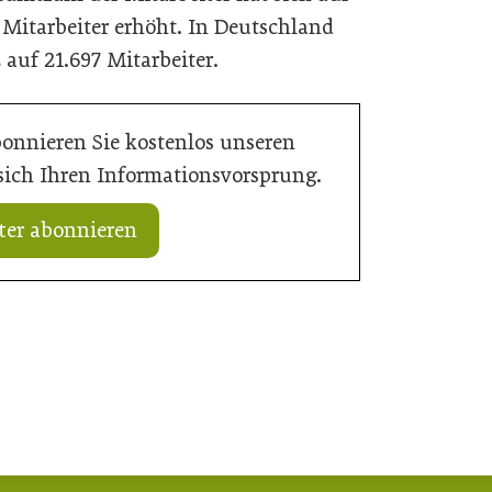
Mitarbeiter erhöht. In Deutschland
auf 21.697 Mitarbeiter.
bonnieren Sie kostenlos unseren
 sich Ihren Informationsvorsprung.
ter abonnieren
20. Juli 2026
„Nutzen, was da ist“: Wie Gemeinden
rd Verantwortung
ihre Ortskerne neu beleben