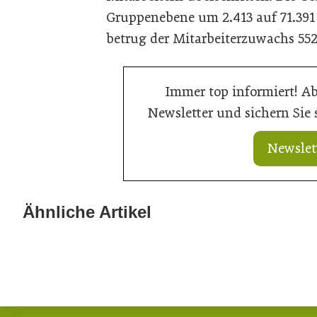
Gruppenebene um 2.413 auf 71.391 
betrug der Mitarbeiterzuwachs 552 
Immer top informiert! A
Newsletter und sichern Sie
Newslet
Ähnliche Artikel
21. Juli 2026
20. Juli 2026
Ein Thron für den Nachwuchs
Aus Können wi