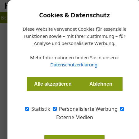
Cookies & Datenschutz
Betrieb
Markt
Planen
Bauen
Fertigen
Bau- + Werk
Diese Website verwendet Cookies für essenzielle
Funktionen sowie – mit Ihrer Zustimmung – für
Start
Analyse und personalisierte Werbung.
Würth w
Mehr Informationen finden Sie in unserer
Datenschutzerklärung
.
Redaktion Color
Alle akzeptieren
Ablehnen
Mit einem Umsatz von 185,5 Millionen Euro u
Österreich das Geschäftsjahr 2016 ab.
Statistik
Personalisierte Werbung
Externe Medien
2016 investierte das in Böheimkir
die Weiterentwicklung von e-Busi
Wurmbrand ist mit dem Online-Ges