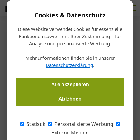
Cookies & Datenschutz
Diese Website verwendet Cookies für essenzielle
Startseite
/
Architektur
Funktionen sowie – mit Ihrer Zustimmung – für
Begrünte Fassade der TU Wien
Analyse und personalisierte Werbung.
übertrifft Erwartungen
Mehr Informationen finden Sie in unserer
Datenschutzerklärung
.
Redaktion Handwerk + Bau
07.07.2026, 12:35 Uhr
Alle akzeptieren
Am Informatik-Gebäude der Technischen Universität Wien in
Ablehnen
der Favoritenstraße 9–11 hat sich eine Ende 2025 installierte
Fassadenbegrünung innerhalb weniger Monate deutlich
entwickelt. Das Forschungsprojekt „Green Facade Digital
Statistik
Personalisierte Werbung
Twin“ untersucht dabei nicht nur das Pflanzenwachstum,
Externe Medien
sondern auch bauphysikalische Eigenschaften und digitale