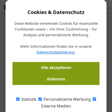
Cookies & Datenschutz
Diese Website verwendet Cookies für essenzielle
Artikel von Martin
Funktionen sowie – mit Ihrer Zustimmung – für
Analyse und personalisierte Werbung.
Hehemann
03. Juni 2026
25. März 2025
Der Köder, der Fisch und seine Mutter
Mehr Informationen finden Sie in unserer
16. Dezember 2024
„Das war leider nichts“
Datenschutzerklärung
.
Wiener Stadterneuerungspreis 2025
Alle akzeptieren
06. Dezember 2024
Ablehnen
Altes neu denken
Austrian Standards lud zahlreiche Stakeholder der heimischen
Bauindustrie zur Jahrestagung Bau 2024 ein.
Statistik
Personalisierte Werbung
Externe Medien
03. Dezember 2024