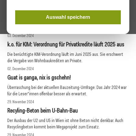
Gar nicht vermessen: Der Einsatz von 3D-Laserscannern
boomt
Auswahl speichern
3D-Laserscanner revolutionieren die Vermessung am Bau. Sie sind auch
für kleinere Unternehmen erschwinglich geworden.
03. Dezember 2024
k.o. für KIM: Verordnung für Privatkredite läuft 2025 aus
Die berüchtigte KIM-Verordnung läuft im Juni 2025 aus. Sie erschwert
die Vergabe von Wohnbaukrediten an Private.
02. Dezember 2024
Guat is ganga, nix is gschehn!
Überraschung bei der aktuellen Bauzeitung-Umfrage: Das Jahr 2024 war
für die Leser*innen offenbar besser als erwartet.
29. November 2024
Recyling-Beton beim U-Bahn-Bau
Der Ausbau der U2 und U5 in Wien ist ohne Beton nicht denkbar. Auch
Recyclingbeton kommt beim Megaprojekt zum Einsatz.
29. November 2024