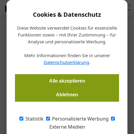
Cookies & Datenschutz
Diese Website verwendet Cookies für essenzielle
Artikel von Wolfgang
Funktionen sowie – mit Ihrer Zustimmung – für
27. August 2025
Analyse und personalisierte Werbung.
Hubner
Einfluss von Photovoltaikanlagen auf
15. Februar 2023
Flachdachabdichtungen
Mehr Informationen finden Sie in unserer
16. November 2021
Künstliche Intelligenz in der Gebäudehülle
Datenschutzerklärung
.
Checkliste für die Flachdach-Wartung
Alle akzeptieren
28. September 2021
Ablehnen
Anschlüsse an bodentiefe Fenster und Türen
Die Richtlinie "Bauwerksabdichtung – Anschluss an bodentiefe Fenster
und Türen" räumt mit Unklarheiten in der Planung und Ausführung auf.
Statistik
Personalisierte Werbung
Externe Medien
26. Juli 2021