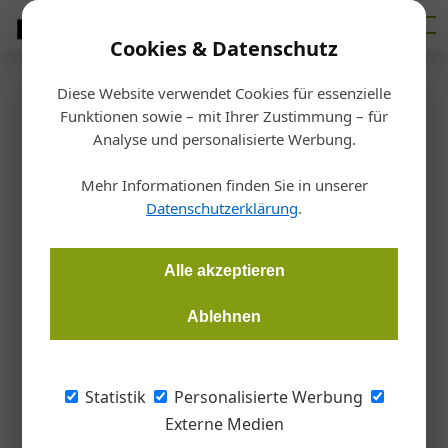
Cookies & Datenschutz
Diese Website verwendet Cookies für essenzielle
Startseite
/
Glas
Funktionen sowie – mit Ihrer Zustimmung – für
Geschäftsführerwechsel bei
Analyse und personalisierte Werbung.
Swisspacer
Mehr Informationen finden Sie in unserer
Datenschutzerklärung
.
Redaktion
10.06.2020, 16:18 Uhr
Alle akzeptieren
Mit 31. Mai hat Andreas Geith den Schweizer Hersteller von
Ablehnen
Warme Kante-Abstandhaltern verlassen, um seinen
Ruhestand anzutreten. Victoria Renz-Kiefel, bisherige
Strategiedirektorin bei Saint-Gobain High Performance
Statistik
Personalisierte Werbung
Solutions, hat die Geschäftsführung von Swisspacer.
Externe Medien