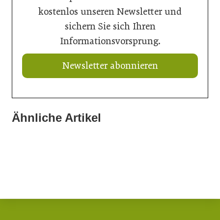
kostenlos unseren Newsletter und
sichern Sie sich Ihren
Informationsvorsprung.
Newsletter abonnieren
Ähnliche Artikel
06. Juli 2026
02. Juli 2026
Verglasungslösung für historische Stahlfenster
18. Juni 2026
Sonnenschutz präzise ins Glas integriert
UV-Schutzglas in der Architektur