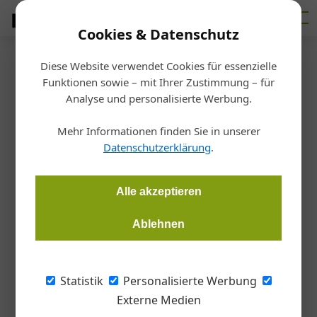
Cookies & Datenschutz
Diese Website verwendet Cookies für essenzielle
Startseite
/
Glas
Funktionen sowie – mit Ihrer Zustimmung – für
Beschläge
Analyse und personalisierte Werbung.
Neue Beschläge für Innentüren
Mehr Informationen finden Sie in unserer
aus Glas
Datenschutzerklärung
.
Redaktion Glas
18.05.2026, 15:15 Uhr
Alle akzeptieren
Ablehnen
Mit einer gezielten und deutlich erweiterten
Sortimentsstrategie reagiert C.R. Laurence of Europe (CRL)
auf die anhaltend hohe Nachfrage nach hochwertigen
Statistik
Personalisierte Werbung
Beschlägen für Glasinnentüren.
Externe Medien