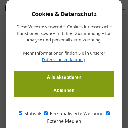
Cookies & Datenschutz
Diese Website verwendet Cookies für essenzielle
Startseite
/
Holz
Funktionen sowie – mit Ihrer Zustimmung – für
Holzfeuchte richtig messen
Analyse und personalisierte Werbung.
Mehr Informationen finden Sie in unserer
Stefan Böning
08.06.2020, 11:35 Uhr
Datenschutzerklärung
.
Was Sie bei der Verwendung von Holzfeuchtemessgeräten
Alle akzeptieren
beachten müssen.
Ablehnen
Statistik
Personalisierte Werbung
Externe Medien