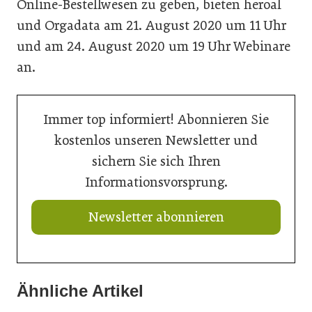
Online-Bestellwesen zu geben, bieten heroal
und Orgadata am 21. August 2020 um 11 Uhr
und am 24. August 2020 um 19 Uhr Webinare
an.
Immer top informiert! Abonnieren Sie
kostenlos unseren Newsletter und
sichern Sie sich Ihren
Informationsvorsprung.
Newsletter abonnieren
Ähnliche Artikel
13. Mai 2026
08. November 2025
09. März 2026
Metalltechnik: Stabilisierung nach hartem Einbruch