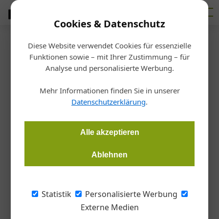
Cookies & Datenschutz
Diese Website verwendet Cookies für essenzielle
Startseite
/
Metall
Funktionen sowie – mit Ihrer Zustimmung – für
Profile online bestellen
Analyse und personalisierte Werbung.
Mehr Informationen finden Sie in unserer
Redaktion Metall
06.08.2020, 10:45 Uhr
Datenschutzerklärung
.
Beschaffung. Der Hersteller von Aluminiumprofil-Systemen,
Alle akzeptieren
Heroal, integriert sein eigenes Online-Bestellwesen in die
Software LogiKal von Orgadata.
Ablehnen
Dadurch soll für die Heroal-Partner der
Statistik
Personalisierte Werbung
Bestellprozess einfacher, effizienter und
Externe Medien
prozesssicherer werden, heißt es in einer