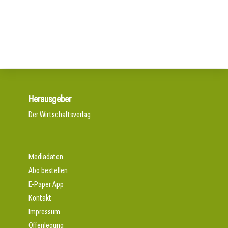
ArcelorMittal übertrifft im dritten Quartal 2025 die
Comeback für Garagentore
Erwartungen
Herausgeber
Der Wirtschaftsverlag
Mediadaten
Abo bestellen
E-Paper App
Kontakt
Impressum
Offenlegung