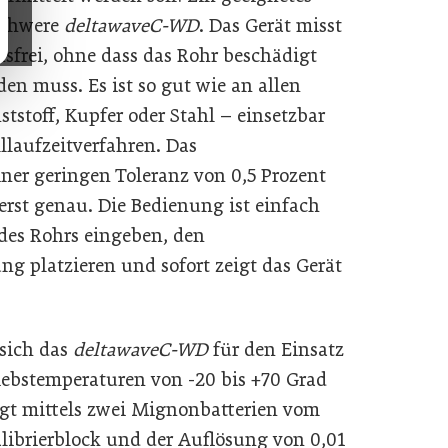
 schwere
deltawaveC-WD
. Das Gerät misst
sfrei, ohne dass das Rohr beschädigt
en muss. Es ist so gut wie an allen
stoff, Kupfer oder Stahl – einsetzbar
llaufzeitverfahren. Das
ner geringen Toleranz von 0,5 Prozent
rst genau. Die Bedienung ist einfach
 des Rohrs eingeben, den
ung platzieren und sofort zeigt das Gerät
sich das
deltawaveC-WD
für den Einsatz
iebstemperaturen von -20 bis +70 Grad
lgt mittels zwei Mignonbatterien vom
alibrierblock und der Auflösung von 0,01