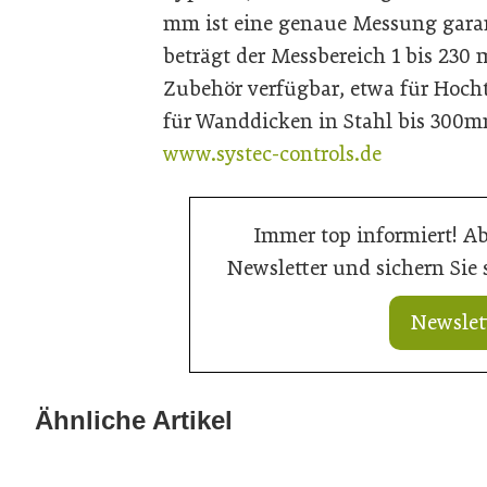
mm ist eine genaue Messung garan
beträgt der Messbereich 1 bis 230 
Zubehör verfügbar, etwa für Hoch
für Wanddicken in Stahl bis 300
www.systec-controls.de
Immer top informiert! A
Newsletter und sichern Sie
Newslet
13. Mai 2026
Metalltechnik: Stabilisierung nach
Ähnliche Artikel
09. März 2026
hartem Einbruch
Comeback für 