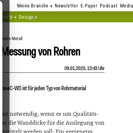
Meine Branche
Newsletter
E-Paper
Podcast
Media
stoffe
Design
rtseite
/
Metall
e Messung von Rohren
09.01.2020, 13:43 Uhr
aveC-WD ist für jeden Typ von Rohrmaterial
ist notwendig, wenn es um Qualitäts-
der die Wanddicke für die Auslegung von
rmittelt werden soll: Ein geeignetes