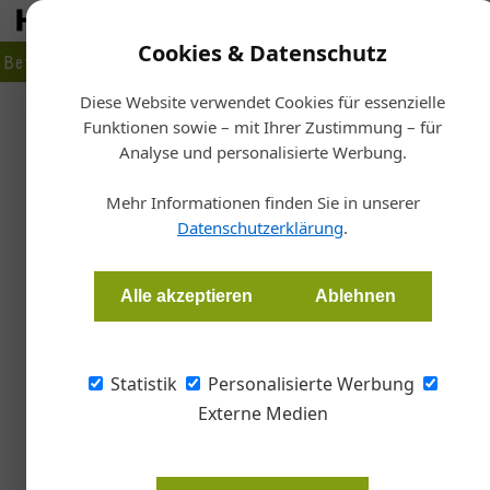
Cookies & Datenschutz
Betrieb
Markt
Planen
Bauen
Fertigen
Bau- + Werk
Diese Website verwendet Cookies für essenzielle
Funktionen sowie – mit Ihrer Zustimmung – für
Sta
Analyse und personalisierte Werbung.
Zerstörungsfrei
Mehr Informationen finden Sie in unserer
Datenschutzerklärung
.
Redaktion Metall
Alle akzeptieren
Ablehnen
Das Ultraschall-Wanddickenmessgerät deltaw
einsetzbar.
Statistik
Personalisierte Werbung
Externe Medien
Die Messung von Rohrwanddicken 
oder Sicherheitsprüfungen geht, o
Ultraschall-Durchflussmessungen e