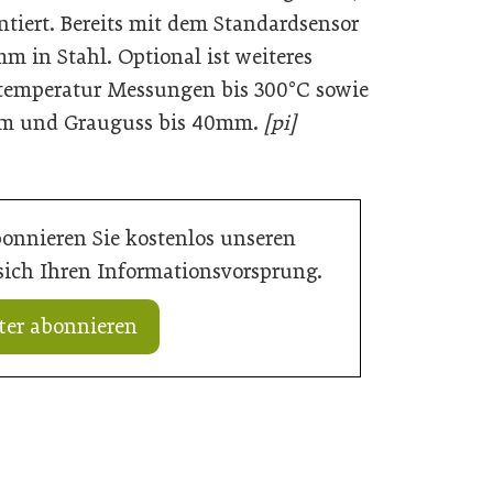
tiert. Bereits mit dem Standardsensor
mm in Stahl. Optional ist weiteres
temperatur Messungen bis 300°C sowie
mm und Grauguss bis 40mm.
[pi]
bonnieren Sie kostenlos unseren
 sich Ihren Informationsvorsprung.
ter abonnieren
08. November 2025
ArcelorMittal übertrifft im dritten
Garagentore
Quartal 2025 die Erwartungen