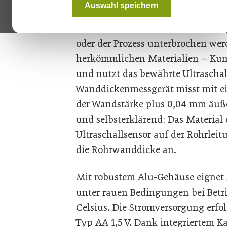
Auswahl speichern
Werkzeug dafür ist das nur 345 g
zerstörungsfrei und kontamination
oder der Prozess unterbrochen werd
herkömmlichen Materialien – Kunst
und nutzt das bewährte Ultraschal
Wanddickenmessgerät misst mit ei
der Wandstärke plus 0,04 mm äuße
und selbsterklärend: Das Material
Ultraschallsensor auf der Rohrleit
die Rohrwanddicke an.
Mit robustem Alu-Gehäuse eignet 
unter rauen Bedingungen bei Betr
Celsius. Die Stromversorgung erfo
Typ AA 1,5 V. Dank integriertem K