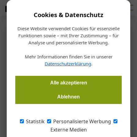
Cookies & Datenschutz
Diese Website verwendet Cookies für essenzielle
Startseite
/
Haustechnik
Funktionen sowie – mit Ihrer Zustimmung – für
Interview "Klare Worte"
Analyse und personalisierte Werbung.
„Das betrifft unsere Branche“
Mehr Informationen finden Sie in unserer
Datenschutzerklärung
.
Martin Hehemann
15.06.2026, 06:05 Uhr
Alle akzeptieren
Vaillant Österreich-Geschäftsführer Markus Scheffer findet
im Gespräch mit der Gebäude Installation „Klare Worte“. Er
Ablehnen
spricht über die Auswirkungen des Irankriegs, die Lage im
Geschäft – und warum es gut ist, auf mehr als einem Bein zu
stehen.
Statistik
Personalisierte Werbung
Externe Medien