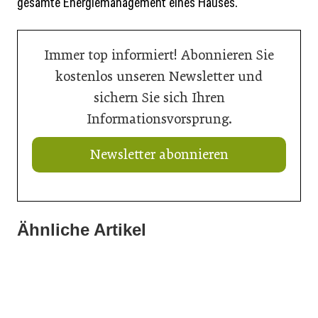
gesamte Energiemanagement eines Hauses.
Immer top informiert! Abonnieren Sie
kostenlos unseren Newsletter und
sichern Sie sich Ihren
Informationsvorsprung.
Newsletter abonnieren
Ähnliche Artikel
21. Juli 2026
15. Juli 2026
Neuer Vorstand bei Austria Email
15. Juli 2026
Summertime-Sadness in der SHK-Branche
Das Bad im Wandel