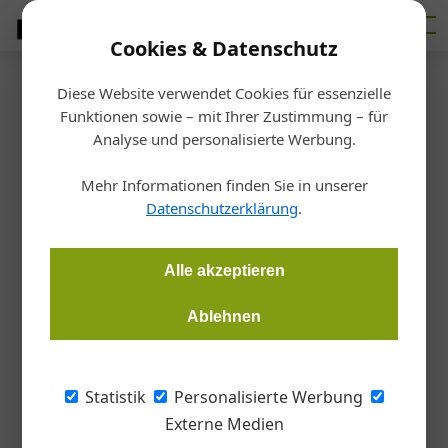
Cookies & Datenschutz
Diese Website verwendet Cookies für essenzielle
Startseite
/
Innenarchitektur
Funktionen sowie – mit Ihrer Zustimmung – für
Reportage
Analyse und personalisierte Werbung.
Beleuchtete Wand aus
Mehr Informationen finden Sie in unserer
mundgeblasenem Glas
Datenschutzerklärung
.
Robert Christ
14.12.2020, 18:31 Uhr
Alle akzeptieren
Ablehnen
Akademiska Hus in Schweden hat für den Neubau eines
Laborgebäudes die Anfertigung eines Sonderglases bei der
Glashütte Lamberts beauftragt. Die beleuchtete Wand des
Statistik
Personalisierte Werbung
Treppenhauses sollte ästhetisch und funktional sein. Dafür
Externe Medien
wurde ein aufwendiger Doppelüberfang mit marmorierter