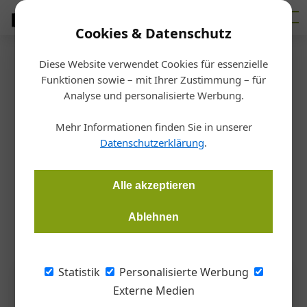
Cookies & Datenschutz
Diese Website verwendet Cookies für essenzielle
Startseite
/
Bau
Funktionen sowie – mit Ihrer Zustimmung – für
Nachgefragt
Analyse und personalisierte Werbung.
Nachgefragt bei Anton Rieder
Mehr Informationen finden Sie in unserer
Datenschutzerklärung
.
Martin Hehemann
22.01.2025, 12:54 Uhr
Alle akzeptieren
Anton Rieder, Geschäftsführender Gesellschafter Riederbau
und Vizepräsident Wirtschaftskammer Tirol.
Ablehnen
Statistik
Personalisierte Werbung
Externe Medien