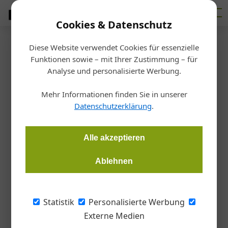
Cookies & Datenschutz
Diese Website verwendet Cookies für essenzielle
Startseite
/
Haustechnik
Funktionen sowie – mit Ihrer Zustimmung – für
Kreislaufwirtschaft
Analyse und personalisierte Werbung.
Im Kreislauf mit Kaldewei
Mehr Informationen finden Sie in unserer
Datenschutzerklärung
.
Redaktion
29.10.2025, 08:46 Uhr
Alle akzeptieren
Bäder-Spezialist Kaldewei zeigt bei einem Projekt in Berlin,
wie Kreislaufwirtschaft im Bau- und Projektgeschäft
Ablehnen
funktionieren kann: Das Unternehmen hat erstmals
ausgediente Duschflächen und Badewannen in größerem
Umfang runderneuert und wieder eingebaut.
Statistik
Personalisierte Werbung
Externe Medien