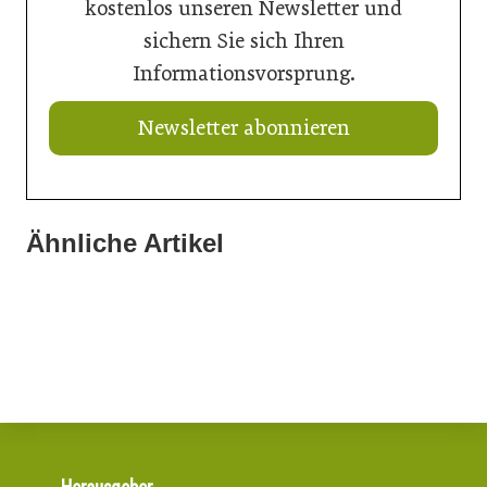
kostenlos unseren Newsletter und
sichern Sie sich Ihren
Informationsvorsprung.
Newsletter abonnieren
Ähnliche Artikel
21. Juli 2026
20. Juli 2026
Neuer Vorstand bei Austria Email
16. Juli 2026
Aktuelle Prognose: Tiefpunkt am Bau in 2026 erreicht
Der Bau braucht schnellere Verfahren