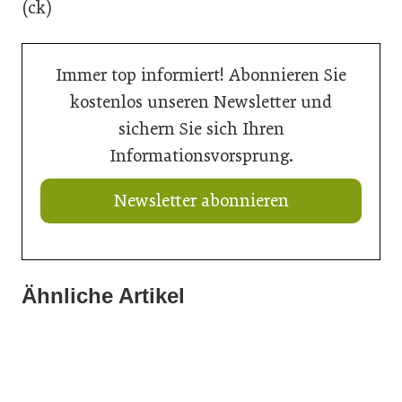
(ck)
Immer top informiert! Abonnieren Sie
kostenlos unseren Newsletter und
sichern Sie sich Ihren
Informationsvorsprung.
Newsletter abonnieren
Ähnliche Artikel
20. Juli 2026
20. Juli 2026
Aus Verantwortung gewachsen
16. Juli 2026
Aktuelle Prognose: Tiefpunkt am Bau in 2026 erreicht
Der Bau braucht schnellere Verfahren