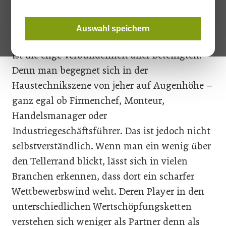
Das, was die SHK-Branche immer schon von
Auswahl speichern
vielen anderen Gewerken unterschieden hat,
ist die enge Verbundenheit aller Beteiligten.
Denn man begegnet sich in der
Haustechnikszene von jeher auf Augenhöhe –
ganz egal ob Firmenchef, Monteur,
Handelsmanager oder
Industriegeschäftsführer. Das ist jedoch nicht
selbstverständlich. Wenn man ein wenig über
den Tellerrand blickt, lässt sich in vielen
Branchen erkennen, dass dort ein scharfer
Wettbewerbswind weht. Deren Player in den
unterschiedlichen Wertschöpfungsketten
verstehen sich weniger als Partner denn als