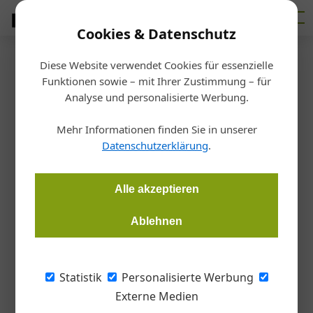
Cookies & Datenschutz
Diese Website verwendet Cookies für essenzielle
Startseite
/
Markt
Funktionen sowie – mit Ihrer Zustimmung – für
SHK-Fixtermin für
Analyse und personalisierte Werbung.
Frühaufsteher
Mehr Informationen finden Sie in unserer
Datenschutzerklärung
.
Christian Klobucsar, GEBÄUDEINSTALLATION
10.05.2021, 11:52 Uhr
Alle akzeptieren
Ablehnen
Herbert Bachler, einer der bekanntesten Netzwerker in
Österreichs SHK-Szene, bietet mit seinem
Installateurfrühstück auf Clubhouse jeden Freitag um 6.00
Statistik
Personalisierte Werbung
Uhr morgens eine zwanglose Branchenplauderei über aktuelle
Externe Medien
Themen.