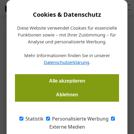
Cookies & Datenschutz
Diese Website verwendet Cookies für essenzielle
Startseite
/
Allgemein
Funktionen sowie – mit Ihrer Zustimmung – für
Objektbericht
Analyse und personalisierte Werbung.
40 Jahre sind kein Alter
Mehr Informationen finden Sie in unserer
Datenschutzerklärung
.
Martin Hehemann
29.05.2026, 16:11 Uhr
Alle akzeptieren
Das 40 Jahre alte Bürogebäude Enna in Wien wurde
umfassend saniert. Dank besserer Fassadendämmung und
Ablehnen
moderner Gebäudetechnik auf dem neuesten Stand der
Technik ist der Betonskelettbau aus den 80er Jahren nun für
die Zukunft gerüstet.
Statistik
Personalisierte Werbung
Externe Medien