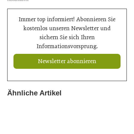
Immer top informiert! Abonnieren Sie
kostenlos unseren Newsletter und
sichern Sie sich Ihren
Informationsvorsprung.
Newsletter abonnieren
Ähnliche Artikel
21. Juli 2026
21. Juli 2026
Ein Thron für den Nachwuchs
20. Juli 2026
Neuer Vorstand bei Austria Email
Aus Können wird Verantwortung