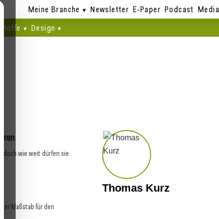
Meine Branche
Newsletter
E-Paper
Podcast
Media
stoffe
Design
09. Juni 2026
ung von Referenzen:
Pauschalgebühren für
reibungen zählt
Vergabekontrollverfahren
ahren
 doch wie weit dürfen sie
Thomas Kurz
t
euer Maßstab für den