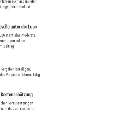
rfahren auch in parallelen
tungsgerichtshof hat
ovelle unter der Lupe
026 steht eine moderate,
euerungen auf die
m Beitrag.
 Vergaben beteiligen,
des Vergabeverfahrens tätig
r Kostenschätzung
tlichen Voraussetzungen
 kann dies ein sachlicher