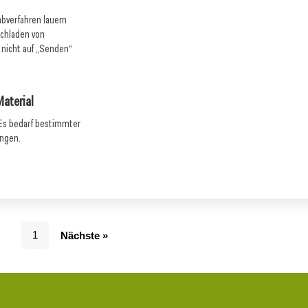
abverfahren lauern
ochladen von
nicht auf „Senden“
Material
: Es bedarf bestimmter
angen.
1
Nächste »