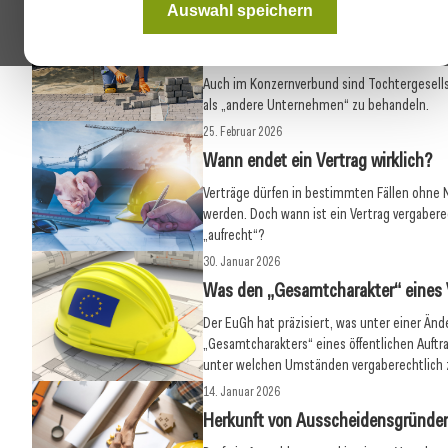
Auswahl speichern
18. März 2026
Subunternehmer im Konzern:EuGH s
Auch im Konzernverbund sind Tochtergesells
als „andere Unternehmen“ zu behandeln.
25. Februar 2026
Wann endet ein Vertrag wirklich?
Verträge dürfen in bestimmten Fällen ohne
werden. Doch wann ist ein Vertrag vergaber
„aufrecht“?
30. Januar 2026
Was den „Gesamtcharakter“ eines
Der EuGh hat präzisiert, was unter einer Än
„Gesamtcharakters“ eines öffentlichen Auftr
unter welchen Umständen vergaberechtlich z
14. Januar 2026
Herkunft von Ausscheidensgründe