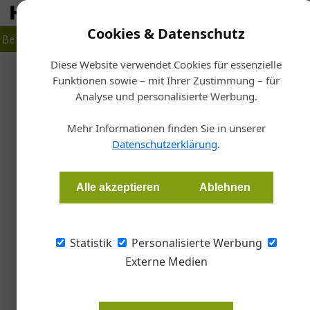
Cookies & Datenschutz
Betrieb
Markt
Planen
Bauen
Fertigen
Bau- + Werk
Diese Website verwendet Cookies für essenzielle
21. Juli 2026
30. Juni 2026
Funktionen sowie – mit Ihrer Zustimmung – für
Artikel von Thomas Kurz
Das Ende eines Vertrags: der EuGH
Zusammenrechn
Analyse und personalisierte Werbung.
entscheidet
Was bei Aussch
Mehr Informationen finden Sie in unserer
Datenschutzerklärung
.
28. April 2026
Alle akzeptieren
Ablehnen
Zuschlagskriterien im Vergabeverf
Zuschlagskriterien bestimmen den Zuschlag,
im Verfahren konkretisiert werden?
Statistik
Personalisierte Werbung
07. April 2026
Externe Medien
Zeitpunkt der Eignung neu geregel
Seit 1. März 2026 gilt im Vergaberecht ein n
Zeitpunkt der Eignung.