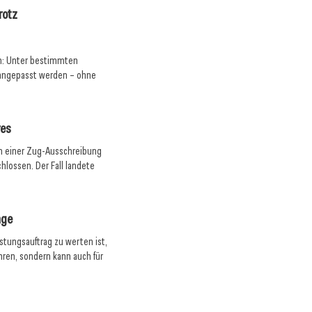
rotz
en: Unter bestimmten
 angepasst werden – ohne
res
an einer Zug-Ausschreibung
lossen. Der Fall landete
age
istungsauftrag zu werten ist,
hren, sondern kann auch für