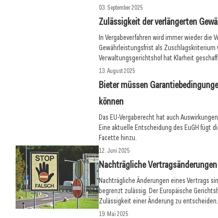
03. September 2025
Zulässigkeit der verlängerten Gewä
In Vergabeverfahren wird immer wieder die V
Gewährleistungsfrist als Zuschlagskriterium
Verwaltungsgerichtshof hat Klarheit geschaff
13. August 2025
Bieter müssen Garantiebedingunge
können
Das EU-Vergaberecht hat auch Auswirkungen a
Eine aktuelle Entscheidung des EuGH fügt d
Facette hinzu.
12. Juni 2025
Nachträgliche Vertragsänderungen
Nachträgliche Änderungen eines Vertrags sin
begrenzt zulässig. Der Europäische Gerichtsh
Zulässigkeit einer Änderung zu entscheiden
19. Mai 2025