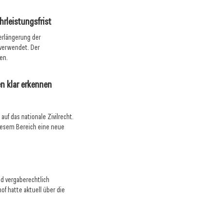
hrleistungsfrist
erlängerung der
 verwendet. Der
en.
n klar erkennen
uf das nationale Zivilrecht.
iesem Bereich eine neue
d vergaberechtlich
of hatte aktuell über die
.