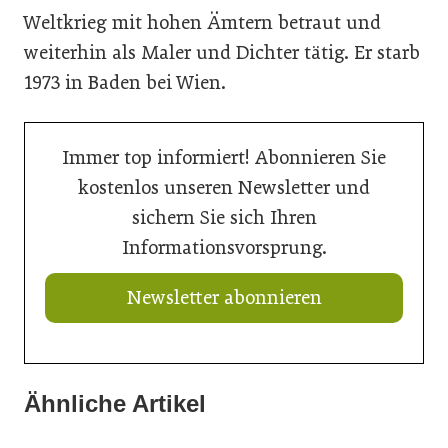
Weltkrieg mit hohen Ämtern betraut und
weiterhin als Maler und Dichter tätig. Er starb
1973 in Baden bei Wien.
Immer top informiert! Abonnieren Sie
kostenlos unseren Newsletter und
sichern Sie sich Ihren
Informationsvorsprung.
Newsletter abonnieren
Ähnliche Artikel
06. Juli 2026
02. Juli 2026
Verglasungslösung für historische Stahlfenster
18. Juni 2026
Sonnenschutz präzise ins Glas integriert