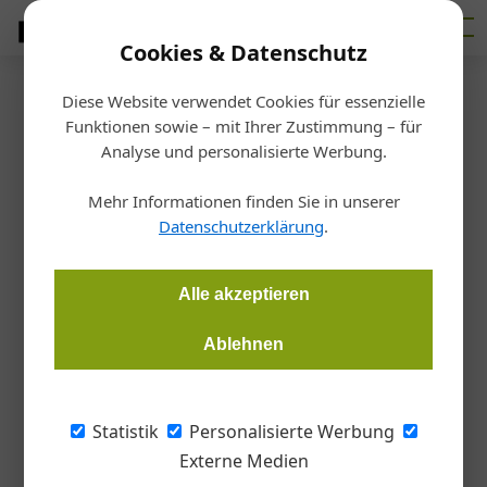
Cookies & Datenschutz
Diese Website verwendet Cookies für essenzielle
Startseite
/
Glas
Funktionen sowie – mit Ihrer Zustimmung – für
Eindrucksvolle Glasfenster
Analyse und personalisierte Werbung.
Mehr Informationen finden Sie in unserer
Redaktion
23.05.2017, 10:46 Uhr
Datenschutzerklärung
.
Der Name Albert Paris Gütersloh (geboren als Kiehtreiber
Alle akzeptieren
1887) ist untrennbar verbunden mit einer Vielzahl von Werken,
vor allem aus der Zwischenkriegszeit.
Ablehnen
Überaus facettenreich war der
Statistik
Personalisierte Werbung
Tätigkeitsbereich von Albert Paris Gütersloh:
Externe Medien
Als bildender Künstler war er erstmals 1909