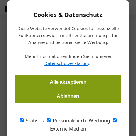
Cookies & Datenschutz
Diese Website verwendet Cookies für essenzielle
Startseite
/
Markt
Funktionen sowie – mit Ihrer Zustimmung – für
Wohnbauförderung
Analyse und personalisierte Werbung.
Wohnbaujahr 2024: Im Zeichen
Mehr Informationen finden Sie in unserer
der Talsohle
Datenschutzerklärung
.
Redaktion Handwerk + Bau
11.11.2025, 15:56 Uhr
Alle akzeptieren
Ablehnen
Die Zahl der Baubewilligungen ist 2024 niedrig geblieben,
zugleich haben die Wohnbau-Förderzusagen und die
Ausgaben der Wohnbauförderung angezogen. Das zeigt die
Statistik
Personalisierte Werbung
aktuelle Wohnbauförderungs- und Baubewilligungsstatistik,
Externe Medien
die der Fachverband der Stein- und keramischen Industrie