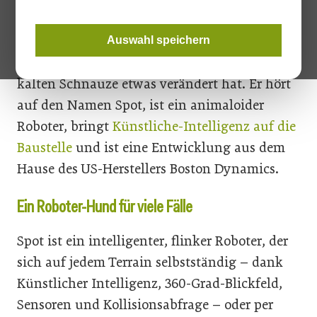
für viele aus dem täglichen Leben nicht
wegzudenken. Nun erobert er die Baustellen
Auswahl speichern
zurück, auch wenn sich der Partner mit der
kalten Schnauze etwas verändert hat. Er hört
auf den Namen Spot, ist ein animaloider
Roboter, bringt
Künstliche-Intelligenz auf die
Baustelle
und ist eine Entwicklung aus dem
Hause des US-Herstellers Boston Dynamics.
Ein Roboter-Hund für viele Fälle
Spot ist ein intelligenter, flinker Roboter, der
sich auf jedem Terrain selbstständig – dank
Künstlicher Intelligenz, 360-Grad-Blickfeld,
Sensoren und Kollisionsabfrage – oder per