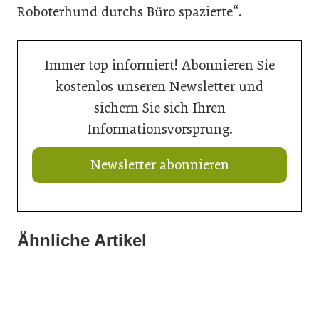
Roboterhund durchs Büro spazierte“.
Immer top informiert! Abonnieren Sie
kostenlos unseren Newsletter und
sichern Sie sich Ihren
Informationsvorsprung.
Newsletter abonnieren
Ähnliche Artikel
21. Juli 2026
21. Juli 2026
Ringer mit neuem Schalungskit für Brücken
11. Juli 2026
Doka liefert Maßarbeit für Wiener U-Bahn-Ausbau
Wiener U-Bahn-Ausbau: Durchbruch geschafft