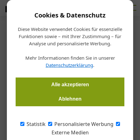
Cookies & Datenschutz
Diese Website verwendet Cookies für essenzielle
Startseite
/
Bauen
Funktionen sowie – mit Ihrer Zustimmung – für
Robotik und KI
Analyse und personalisierte Werbung.
Die Baustelle ist auf den Hund
Mehr Informationen finden Sie in unserer
gekommen
Datenschutzerklärung
.
Christoph Hauzenberger, Österreichische Bauzeitung
Alle akzeptieren
13.10.2020, 12:14 Uhr
Ablehnen
Roboterhunde könnten ein Tool werden, das man auf
heimischen Baustellen in Zukunft öfter antreffen wird.
Statistik
Personalisierte Werbung
Externe Medien
Der beste Freund des Menschen, der Hund, ist