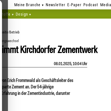
Meine Branche
Newsletter
E-Paper
Podcast
Media
stoffe
Design
tseite
/
Betrieb
rungswechsel
rnimmt Kirchdorfer Zementwerk
08.01.2025, 10:04 Uhr
ge von Erich Frommwald als Geschäftsleiter des
 Sparte Zement an. Der 54-jährige
Erfahrung in der Zementindustrie, darunter