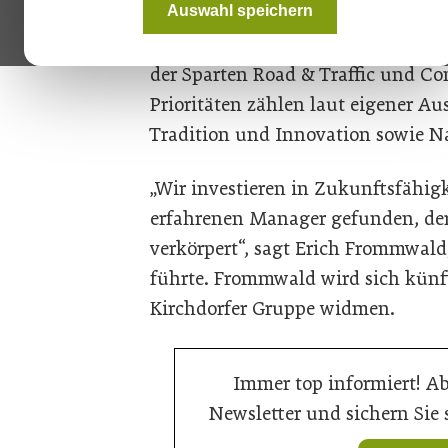
Auswahl speichern
Seit Oktober 2022 ist Pereira da Si
dieser Zeit an der Weiterentwicklu
der Sparten Road & Traffic und Co
Prioritäten zählen laut eigener Au
Tradition und Innovation sowie Na
„Wir investieren in Zukunftsfähigk
erfahrenen Manager gefunden, der
verkörpert“, sagt Erich Frommwald
führte. Frommwald wird sich künf
Kirchdorfer Gruppe widmen.
Immer top informiert! A
Newsletter und sichern Sie