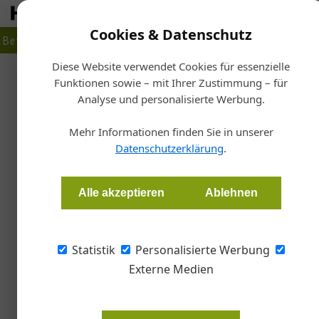
Cookies & Datenschutz
Betrieb
Markt
Planen
Bauen
Fertigen
Bau- + Werk
Diese Website verwendet Cookies für essenzielle
Funktionen sowie – mit Ihrer Zustimmung – für
Star
Analyse und personalisierte Werbung.
Füh
Joao Pereira da Silva übe
Mehr Informationen finden Sie in unserer
Datenschutzerklärung
.
Redaktion Handwerk + Bau
Alle akzeptieren
Ablehnen
Joao Paulo Pereira da Silva tritt die Nachfol
Kirchdorfer Zementwerks sowie als Leiter der
Statistik
Personalisierte Werbung
Maschinenbauingenieur verfügt über 25 Jahre 
Externe Medien
Führungspositionen bei Lafarge und Holcim.