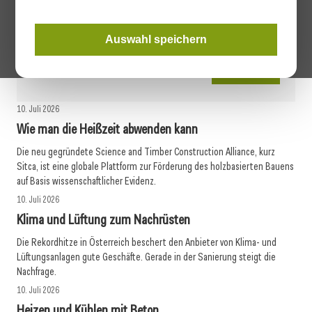
Bereiten Sie sich mit den Expert:innen des WIFI Wien optimal auf
die Meisterprüfung Heizungstechnik und die Befähigungsprüfung
Auswahl speichern
Gas- und Sanitärtechnik vor. Lehrgangsstart: 31. August 2026
mehr erfahren
10. Juli 2026
Wie man die Heißzeit abwenden kann
Die neu gegründete Science and Timber Construction Alliance, kurz
Sitca, ist eine globale Plattform zur Förderung des holzbasierten Bauens
auf Basis wissenschaftlicher Evidenz.
10. Juli 2026
Klima und Lüftung zum Nachrüsten
Die Rekordhitze in Österreich beschert den Anbieter von Klima- und
Lüftungsanlagen gute Geschäfte. Gerade in der Sanierung steigt die
Nachfrage.
10. Juli 2026
Heizen und Kühlen mit Beton