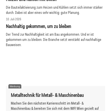
Die Bauteilaktivierung zum Heizen und Kühlen setzt sich immer stärker
durch. Dabei ist aber eines sehr wichtig: gute Planung.
10. Juli 2026
Nachhaltig gekommen, um zu bleiben
Der Trend zur Nachhaltigkeit ist am Bau angekommen. Und er ist
gekommen um zu bleiben. Die Branche setzt verstärkt auf nachhaltige
Bauweisen.
09. Juli 2026
08. Juli 2026
MCI in Innsbruck kooperiert mit Hilti Austria
07. Juli 2026
Bau zeigt leichte Erholung
Das Handwerk bleibt
Werbung
Metalltechnik für Metall- & Maschinenbau
Machen Sie den nächsten Karriereschritt im Metall- &
Maschinenbau & bereiten Sie sich mit dem WIFI Wien gezielt auf