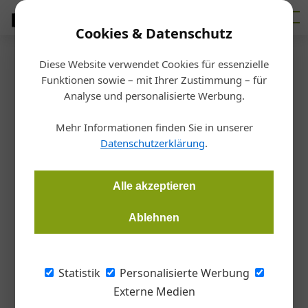
Cookies & Datenschutz
Diese Website verwendet Cookies für essenzielle
Homepage
/
Allgemein
Funktionen sowie – mit Ihrer Zustimmung – für
Allgemein
Analyse und personalisierte Werbung.
Mehr Informationen finden Sie in unserer
Datenschutzerklärung
.
« Vorherige
2
Nächste »
13. Juli 2026
Alle akzeptieren
12. Juli 2026
„Noch eine Untertreibung“
11. Juli 2026
Hundert Jahre Sturm
Wiener U-Bahn-Ausbau: Durchbruch geschafft
Ablehnen
Statistik
Personalisierte Werbung
Werbung
Externe Medien
Karriere in der Heizungs-, Gas- und Sanitärtechnik