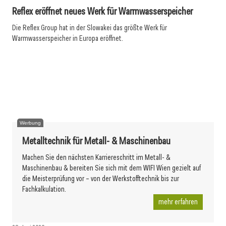
Reflex eröffnet neues Werk für Warmwasserspeicher
Die Reflex Group hat in der Slowakei das größte Werk für
Warmwasserspeicher in Europa eröffnet.
24. Juni 2026
24. Juni 2026
Heizma startet Teilma
23. Juni 2026
Austria Email mit Umsatzplus in 2025
Freiheit von Förderungen für Wärmepumpen
Werbung
Metalltechnik für Metall- & Maschinenbau
Machen Sie den nächsten Karriereschritt im Metall- &
Maschinenbau & bereiten Sie sich mit dem WIFI Wien gezielt auf
die Meisterprüfung vor – von der Werkstofftechnik bis zur
Fachkalkulation.
mehr erfahren