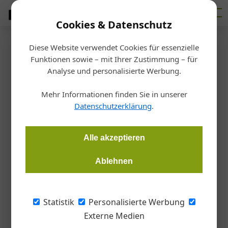
Cookies & Datenschutz
Diese Website verwendet Cookies für essenzielle
Homepage
/
Heizung
Funktionen sowie – mit Ihrer Zustimmung – für
Heizung
Analyse und personalisierte Werbung.
14. Juli 2026
14. Juli 2026
Sanierungsgeschäft mit Handbremse
Mehr Informationen finden Sie in unserer
10. Juli 2026
„Warum diskutieren wir überhaupt noch?“
Datenschutzerklärung
.
Heizen und Kühlen mit Beton
Alle akzeptieren
Werbung
Ablehnen
Hochwertige Produktinnovationen auf der
Architect@Work Wien!
Statistik
Personalisierte Werbung
Entdecken Sie am 16. & 17. September mehr als 350 sorgfältig
ausgewählte Produktinnovationen auf der ARCHITECT@WORK in
Externe Medien
der Wiener Stadthalle! Registrieren Sie sich hier für den