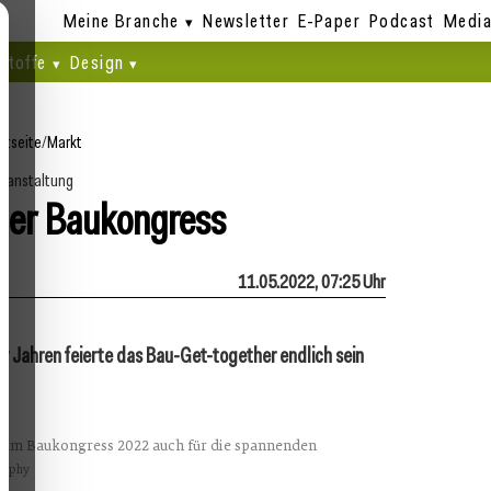
Meine Branche
Newsletter
E-Paper
Podcast
Media
stoffe
Design
rtseite
/
Markt
ranstaltung
der Baukongress
11.05.2022, 07:25 Uhr
er Jahren feierte das Bau-Get-together endlich sein
h am Baukongress 2022 auch für die spannenden
raphy