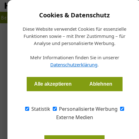
Cookies & Datenschutz
Betrieb
Markt
Planen
Bauen
Fertigen
Bau- + Werk
Diese Website verwendet Cookies für essenzielle
Funktionen sowie – mit Ihrer Zustimmung – für
Sta
Analyse und personalisierte Werbung.
Ve
Endlich wie
Mehr Informationen finden Sie in unserer
Datenschutzerklärung
.
Sonja Meßner, Österreichische Bauzeitung
Alle akzeptieren
Ablehnen
Der Baukongress rief, und alle kamen. Nach vi
großes Comeback.
Statistik
Personalisierte Werbung
Externe Medien
Über 2.000 Teilnehmer interessierten sic
Fachvorträge.
© ÖBV / Nadine Studeny Photog