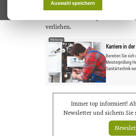
Auswahl speichern
Unter dem Motto „Kooperation sta
dritten Mal der Koop-Award in de
verliehen.
Werbung
Karriere in de
Bereiten Sie sich
Meisterprüfung H
Sanitärtechnik vo
Immer top informiert! A
Newsletter und sichern Sie
Newslet