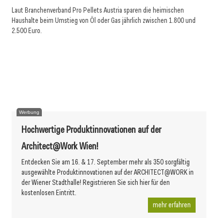
Laut Branchenverband Pro Pellets Austria sparen die heimischen
Haushalte beim Umstieg von Öl oder Gas jährlich zwischen 1.800 und
2.500 Euro.
29. Juni 2026
24. Juni 2026
Reflex eröffnet neues Werk für Warmwasserspeicher
24. Juni 2026
Heizma startet Teilma
Austria Email mit Umsatzplus in 2025
Werbung
Hochwertige Produktinnovationen auf der
Architect@Work Wien!
Entdecken Sie am 16. & 17. September mehr als 350 sorgfältig
ausgewählte Produktinnovationen auf der ARCHITECT@WORK in
der Wiener Stadthalle! Registrieren Sie sich hier für den
kostenlosen Eintritt.
mehr erfahren