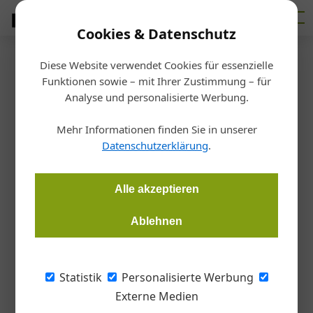
Cookies & Datenschutz
Diese Website verwendet Cookies für essenzielle
Homepage
/
Klima
Funktionen sowie – mit Ihrer Zustimmung – für
Klima
Analyse und personalisierte Werbung.
14. Juli 2026
14. Juli 2026
KI braucht Kühlung
Mehr Informationen finden Sie in unserer
14. Juli 2026
Sanierungsgeschäft mit Handbremse
Datenschutzerklärung
.
„Warum diskutieren wir überhaupt noch?“
Alle akzeptieren
Werbung
Ablehnen
Karriere in der Heizungs-, Gas- und Sanitärtechnik
Bereiten Sie sich mit den Expert:innen des WIFI Wien optimal auf
die Meisterprüfung Heizungstechnik und die Befähigungsprüfung
Statistik
Personalisierte Werbung
Gas- und Sanitärtechnik vor. Lehrgangsstart: 31. August 2026
Externe Medien