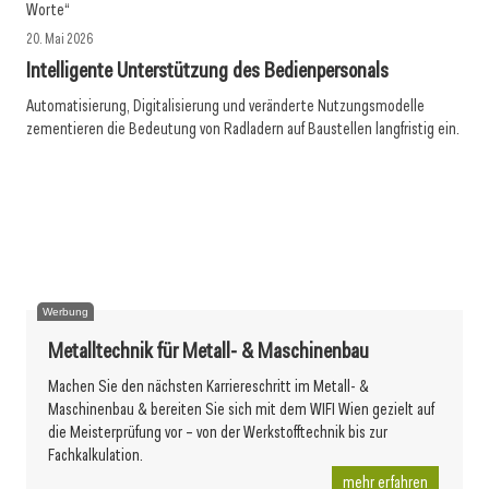
Worte“
20. Mai 2026
Intelligente Unterstützung des Bedienpersonals
Automatisierung, Digitalisierung und veränderte Nutzungsmodelle
zementieren die Bedeutung von Radladern auf Baustellen langfristig ein.
19. Mai 2026
27. April 2026
Kluge Kräne heben besser
27. April 2026
Baustellensicherheit im Wandel
Baustellensicherheit wird digital
Werbung
Metalltechnik für Metall- & Maschinenbau
Machen Sie den nächsten Karriereschritt im Metall- &
Maschinenbau & bereiten Sie sich mit dem WIFI Wien gezielt auf
die Meisterprüfung vor – von der Werkstofftechnik bis zur
Fachkalkulation.
mehr erfahren