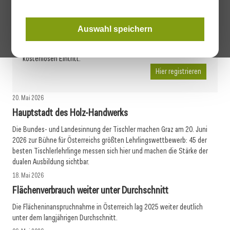
Architect@Work Wien!
Entdecken Sie am 16. & 17. September mehr als 350 sorgfältig
Auswahl speichern
ausgewählte Produktinnovationen auf der ARCHITECT@WORK in
der Wiener Stadthalle! Registrieren Sie sich hier für den
kostenlosen Eintritt.
Hier registrieren
20. Mai 2026
Hauptstadt des Holz-Handwerks
Die Bundes- und Landesinnung der Tischler machen Graz am 20. Juni
2026 zur Bühne für Österreichs größten Lehrlingswettbewerb: 45 der
besten Tischlerlehrlinge messen sich hier und machen die Stärke der
dualen Ausbildung sichtbar.
18. Mai 2026
Flächenverbrauch weiter unter Durchschnitt
Die Flächeninanspruchnahme in Österreich lag 2025 weiter deutlich
unter dem langjährigen Durchschnitt.