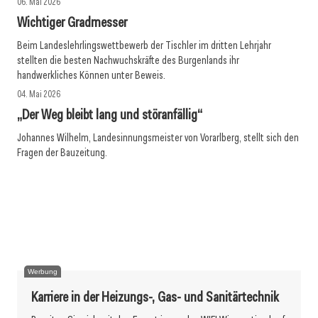
06. Mai 2026
Wichtiger Gradmesser
Beim Landeslehrlingswettbewerb der Tischler im dritten Lehrjahr
stellten die besten Nachwuchskräfte des Burgenlands ihr
handwerkliches Können unter Beweis.
04. Mai 2026
„Der Weg bleibt lang und störanfällig“
Johannes Wilhelm, Landesinnungsmeister von Vorarlberg, stellt sich den
Fragen der Bauzeitung.
01. Mai 2026
30. April 2026
Der Baukongress und der Krieg
29. April 2026
Im Westen viel Neues
KV-Abschluss für die Bauangestellten per 1.5.2026
Werbung
Karriere in der Heizungs-, Gas- und Sanitärtechnik