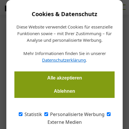
Cookies & Datenschutz
Diese Website verwendet Cookies für essenzielle
Homepage
/
Interessensvertretungen
Funktionen sowie – mit Ihrer Zustimmung – für
Interessensvertretungen
Analyse und personalisierte Werbung.
Mehr Informationen finden Sie in unserer
Datenschutzerklärung
.
« Vorherige
2
Nächste »
22. Mai 2026
20. Mai 2026
Alle akzeptieren
21. Mai 2026
„Es blitzt und donnert am Konjunkturhimmel“
Auftraggeberhaftung für SV-Beiträge und
Heißes Thema: die neue Hitzeschutz-Verordnung
lohnabhängige Abgaben
Ablehnen
Statistik
Personalisierte Werbung
Werbung
Externe Medien
Hochwertige Produktinnovationen auf der