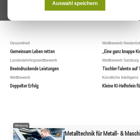
Aurora von Sebastian Zöttl überrascht mit 
Auswahl speichern
Innenleben, wie der unsichtbaren Integration
Kurzdistanzbeamers.
Gesundheit
Wettbewerb Niederöst
Gemeinsam Leben retten
„Eine ganz knappe Ki
Landeslehrlingswettbewerb
Wettbewerb Salzburg
Beeindruckende Leistungen
Tischler-Talente auf
Wettbewerb
Künstliche Intelligenz
26. Mai 2026
Doppelter Erfolg
Kleine KI-Helferlein f
Materialnomad
26. Mai 2026
Meisterleistungen aus Holz
Bauen verände
Werbung
Metalltechnik für Metall- & Masc