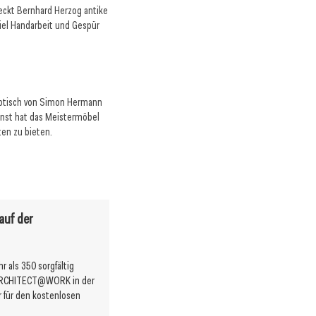
eckt Bernhard Herzog antike
iel Handarbeit und Gespür
ibtisch von Simon Hermann
24. April 2026
nst hat das Meistermöbel
Tischlerbranche: Stimmung hellt sich
ten zu bieten.
aum
auf
auf der
 als 350 sorgfältig
 ARCHITECT@WORK in der
r für den kostenlosen