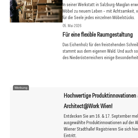
In seiner Werkstatt in Salzburg-Maxglan erw
Möbel zu neuem Leben – mit Achtsamkeit, v
für die Seele jedes einzelnen Möbelstücks.
05. Mai 2026
Für eine flexible Raumgestaltung
Das Eichenholz für den freistehenden Schre
stammt aus dem eigenen Wald. Und auch so
05. Mai 2026
28. April 2026
des Niederösterreichers einige Besonderhei
Klarheit und Qualität
Form, Farbe, R
Werbung
Hochwertige Produktinnovationen 
Architect@Work Wien!
Entdecken Sie am 16. & 17. September mehr
ausgewählte Produktinnovationen auf der
Wiener Stadthalle! Registrieren Sie sich hie
Eintritt.