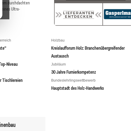
einem durchdachten
 eines Ultra-
erreich
Holzbau
ste“
Kreislaufforum Holz: Branchenübergreifender
Austausch
 Top-Niveau
Jubiläum
30 Jahre Furnierkompetenz
ür Tischlereien
Bundeslehrlingswettbewerb
en: Wie Re-Use das
20. Mai 2026
Hauptstadt des Holz-Handwerks
rt
Wenn Sitzen zur Kunst wird
hinenbau