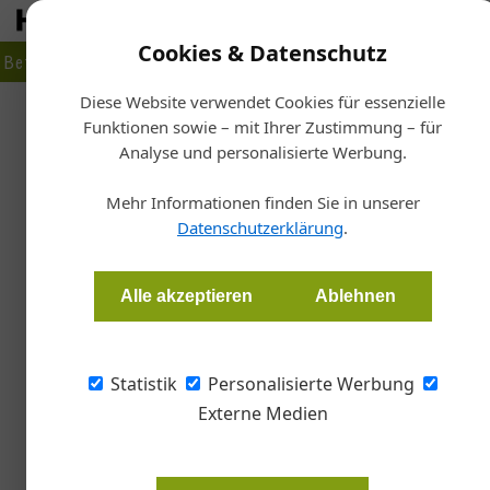
Cookies & Datenschutz
Betrieb
Markt
Planen
Bauen
Fertigen
Bau- + Werk
Diese Website verwendet Cookies für essenzielle
Funktionen sowie – mit Ihrer Zustimmung – für
Home
Analyse und personalisierte Werbung.
Ti
Mehr Informationen finden Sie in unserer
Datenschutzerklärung
.
« Vorherige
Alle akzeptieren
Ablehnen
Statistik
Personalisierte Werbung
Meisterstück
Externe Medien
06. Juli 2026
Ein lei(n)wandes Projektormöbel