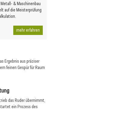
m Metall- & Maschinenbau
lt auf die Meisterprüfung
lkulation.
mehr erfahren
das Ergebnis aus präziser
inem feinen Gespür für Raum
rtung
trieb das Ruder übernimmt,
tartet ein Prozess des