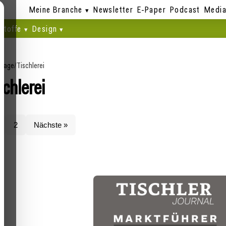
Meine Branche
Newsletter
E-Paper
Podcast
Media
stoffe
Design
page
/
Tischlerei
schlerei
2
Nächste »